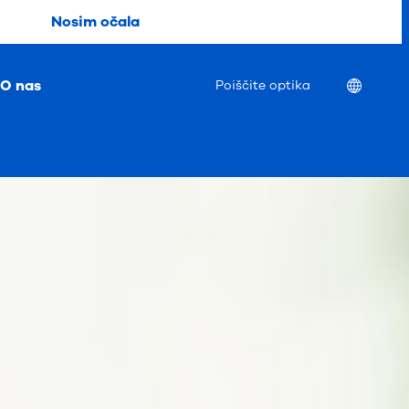
Nosim očala
O nas
Location
Poiščite optika