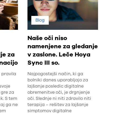
Blog
Naše oči niso
namenjene za gledanje
je za
v zaslone. Leče Hoya
nacijo
Sync III so.
 pravila
Najpogostejši način, ki ga
bolniki danes uporabljajo za
svoje
lajšanje posledic digitalne
 gre za
obremenitve oči, je drgnjenje
nk. S tem
oči. Slednje ni niti zdravilo niti
kaj ga ne
terapija – rešitev za lajšanje
jem
simptomov digitalne