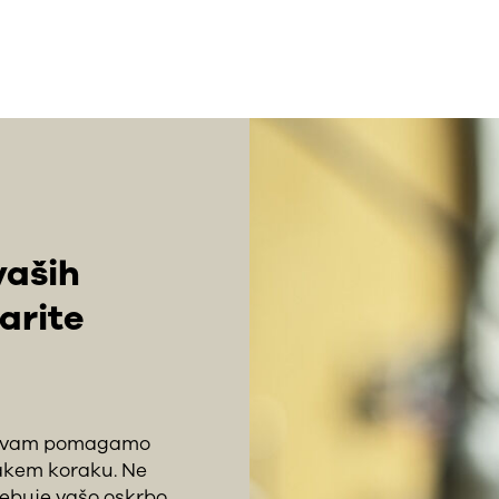
vaših
arite
da vam pomagamo
vsakem koraku. Ne
trebuje vašo oskrbo,