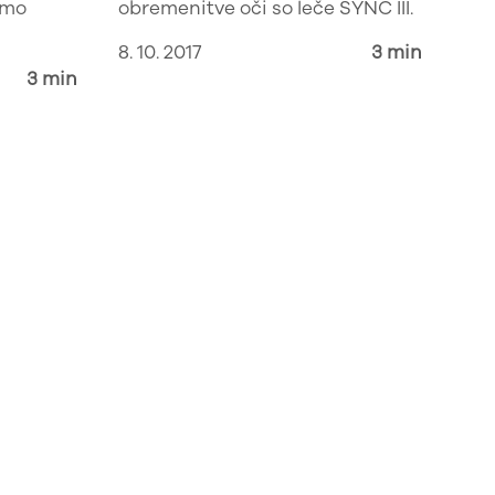
amo
obremenitve oči so leče SYNC III.
8. 10. 2017
3 min
3 min