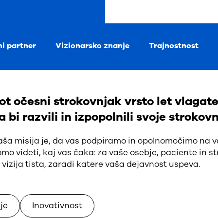
ni partner
Vizionarsko znanje
Trajnostnost
ot očesni strokovnjak vrsto let vlagat
a bi razvili in izpopolnili svoje strokov
ša misija je, da vas podpiramo in opolnomočimo na v
mo videti, kaj vas čaka: za vaše osebje, paciente in s
 vizija tista, zaradi katere vaša dejavnost uspeva.
je
Inovativnost