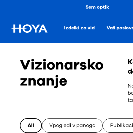
Sem optik
Izdelki za vid
Vaš poslov
Vizionarsko
K
d
znanje
Na
bo
ta
All
Vpogledi v panogo
Publikaci