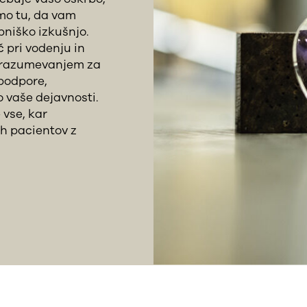
smo tu, da vam
niško izkušnjo.
 pri vodenju in
n razumevanjem za
 podpore,
o vaše dejavnosti.
 vse, kar
ih pacientov z