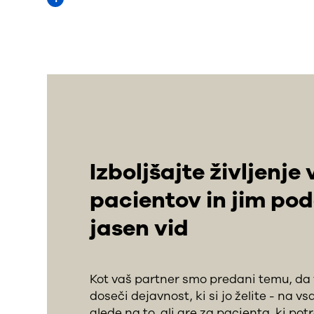
Izboljšajte življenje 
pacientov in jim pod
jasen vid
Kot vaš partner smo predani temu, 
doseči dejavnost, ki si jo želite - na 
glede na to, ali gre za pacienta, ki po