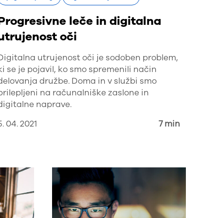
Progresivne leče in digitalna
utrujenost oči
Digitalna utrujenost oči je sodoben problem,
ki se je pojavil, ko smo spremenili način
delovanja družbe. Doma in v službi smo
prilepljeni na računalniške zaslone in
digitalne naprave.
5. 04. 2021
7 min