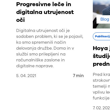
Progresivne leče in
digitalna utrujenost
oči
Blog
Digitalna utrujenost oči je
sodoben problem, ki se je pojavil,
Publikaci
ko smo spremenili način
Hoya 
delovanja družbe. Doma in v
službi smo prilepljeni na
študij
računalniške zaslone in
predn
digitalne naprave.
Pred kra
5. 04. 2021
7 min
strokovn
temelji 
vplivu l
funkcije
7. 02. 20