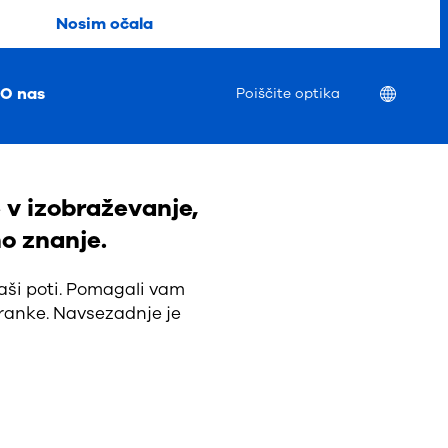
Nosim očala
O nas
Location
Poiščite optika
e v izobraževanje,
no znanje.
aši poti. Pomagali vam
tranke. Navsezadnje je