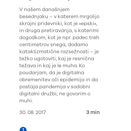
V našem današnjem
besednjaku – v katerem mrgolijo
skrajni pridevniki, kot je »epski«,
in druga pretiravanja, s katerimi
dogodkom, kot je npr. padec treh
centimetrov snega, dodamo
kataklizmatične razsežnosti – je
težko ugotoviti, kaj je resnična
težava in kaj je le muha. Ko
poudarjam, da je digitalna
obremenitev oči epidemija in da
postaja pandemija v sodobni
digitalni družbi, ne govorim o
muhi.
30. 08. 2017
3 min
1