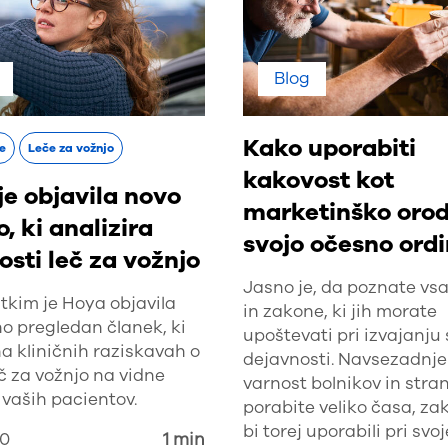
Blog
Kako uporabiti
je
Leče za vožnjo
kakovost kot
je objavila novo
marketinško orod
o, ki analizira
svojo očesno ordi
osti leč za vožnjo
Jasno je, da poznate vsa
tkim je Hoya objavila
in zakone, ki jih morate
o pregledan članek, ki
upoštevati pri izvajanju 
na kliničnih raziskavah o
dejavnosti. Navsezadnje
eč za vožnjo na vidne
varnost bolnikov in stra
 vaših pacientov.
porabite veliko časa, za
bi torej uporabili pri svo
20
1 min