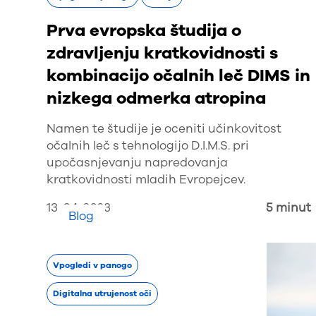
Prva evropska študija o
zdravljenju kratkovidnosti s
kombinacijo očalnih leč DIMS in
nizkega odmerka atropina
Namen te študije je oceniti učinkovitost
očalnih leč s tehnologijo D.I.M.S. pri
upočasnjevanju napredovanja
kratkovidnosti mladih Evropejcev.
13. 04. 2023
5 minut
Blog
Vpogledi v panogo
Digitalna utrujenost oči