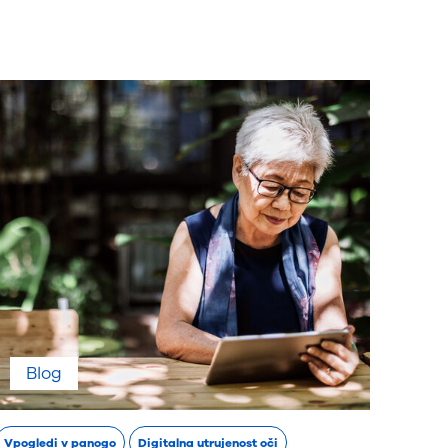
Blog
Vpogledi v panogo
Digitalna utrujenost oči