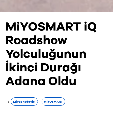
MiYOSMART iQ
Roadshow
Yolculuğunun
İkinci Durağı
Adana Oldu
in
Miyop tedavisi
MiYOSMART