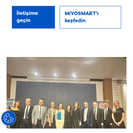
İletişime
MiYOSMART'ı
geçin
keşfedin