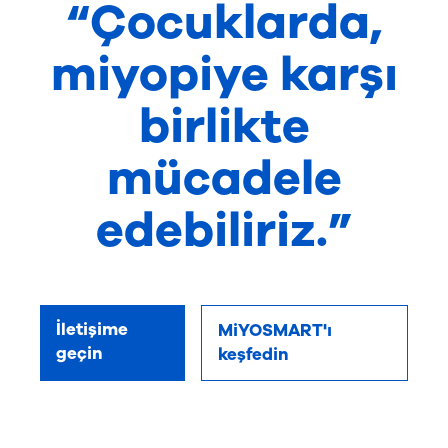
“Çocuklarda,
miyopiye karşı
birlikte
mücadele
edebiliriz.”
İletişime
MiYOSMART'ı
geçin
keşfedin