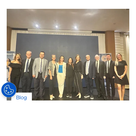
Blog
Miyop tedavisi
MiYOSMART
MiYOSMART iQ Türkiye Lansman