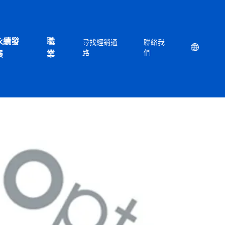
永續發
職
尋找經銷通
聯絡我
Location
路
們
展
業