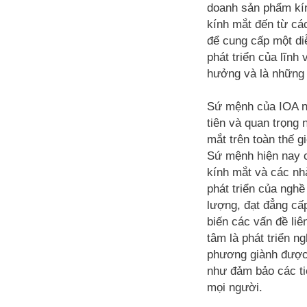
doanh sản phẩm kín
kính mắt đến từ các
để cung cấp một di
phát triển của lĩn
hưởng và là những 
Sứ mệnh của IOA ng
tiên và quan trọng 
mắt trên toàn thế gi
Sứ mệnh hiện nay c
kính mắt và các nh
phát triển của ngh
lượng, đạt đẳng cấp
biến các vấn đề liê
tâm là phát triển n
phương giành được
như đảm bảo các ti
mọi người.