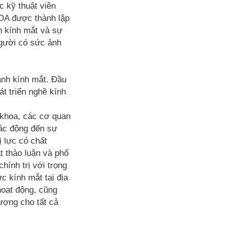
c kỹ thuật viên
IOA được thành lập
h kính mắt và sự
người có sức ảnh
ành kính mắt. Đầu
át triển nghề kính
 khoa, các cơ quan
tác động đến sự
 lực có chất
t thảo luận và phổ
hính trị với trọng
ức kính mắt tại địa
oạt động, cũng
ượng cho tất cả