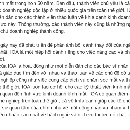
h mắt trong hơn 50 năm. Ban đầu, thành viên chủ yếu là cá
 doanh nghiệp độc lập ở nhiều quốc gia trên toàn thế giới. 
ễn đàn cho các thành viên thảo luận về khía cạnh kinh doan
h vực này. Thông thường, các thành viên này cũng là những 
chủ doanh nghiệp thành công.
ày nay đã phát triển để phản ánh bối cảnh thay đổi của ng
nhất, IOA là một hiệp hội dành riêng cho việc nâng cao và ph
ới.
ủa IOA là hoạt động như một diễn đàn cho các bác sĩ nhãn
à giáo dục tìm đến với nhau và thảo luận về các chủ đề có 
ề nghiệp cũng như việc cung cấp dịch vụ chăm sóc mắt và thị
 thế giới. IOA luôn tạo cơ hội cho các kỹ thuật viên kính mắ
n quan đến lĩnh vực kinh doanh kính mắt. IOA có quan điểm c
ghề nghiệp trên toàn thế giới, cả về khía cạnh giúp các tổ ch
 sự quan tâm của chính phủ về mặt công nhận và phạm vi h
êu chuẩn cao nhất về hành nghề và dịch vụ thị lực có chất l