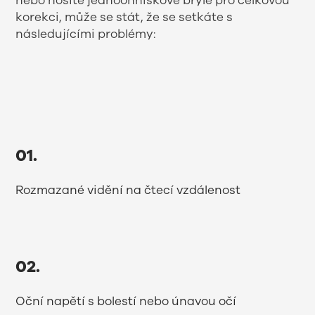
nebo nosíte jednoohniskové brýle pro celkovou
korekci, může se stát, že se setkáte s
následujícími problémy:
01.
Rozmazané vidění na čtecí vzdálenost
02.
Oční napětí s bolestí nebo únavou očí