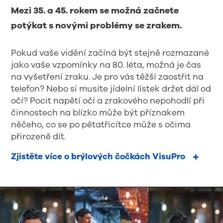
Mezi 35. a 45. rokem se možná začnete
potýkat s novými problémy se zrakem.
Pokud vaše vidění začíná být stejně rozmazané
jako vaše vzpomínky na 80. léta, možná je čas
na vyšetření zraku. Je pro vás těžší zaostřit na
telefon? Nebo si musíte jídelní lístek držet dál od
očí? Pocit napětí očí a zrakového nepohodlí při
činnostech na blízko může být příznakem
něčeho, co se po pětatřicítce může s očima
přirozeně dít.
Zjistěte více o brýlových čočkách VisuPro