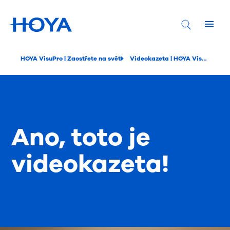
HOYA VisuPro | Zaostřete na svět
Videokazeta | HOYA VisuPro
Ano, toto je
videokazeta!