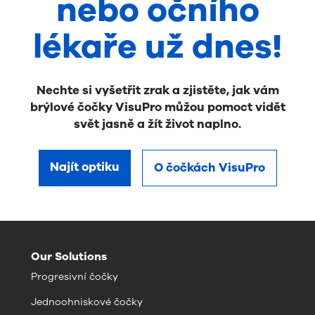
nebo očního
lékaře už dnes!
Nechte si vyšetřit zrak a zjistěte, jak vám
brýlové čočky VisuPro můžou pomoct vidět
svět jasně a žít život naplno.
Najít optiku
O čočkách VisuPro
Our Solutions
Progresivní čočky
Jednoohniskové čočky