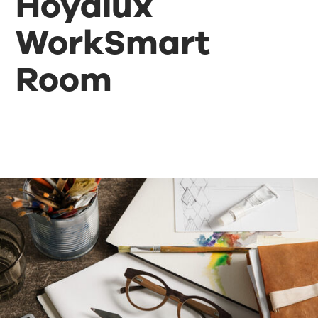
Hoyalux
WorkSmart
Room