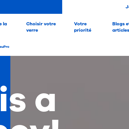
J
 la
Choisir votre
Votre
Blogs e
verre
priorité
article
suPro
 is a