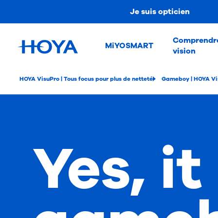
Je suis opticien
Comprendre
MiYOSMART
vision
HOYA VisuPro | Tous focus pour plus de netteté
Gameboy | HOYA Vi
Yes, it