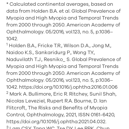
* Calculated continental averages, based on
data from Holden B.A. et al. Global Prevalence of
Myopia and High Myopia and Temporal Trends
from 2000 through 2050. American Academy of
Ophthalmology. 05/2016, vol.123, no. 5, p.1036–
1042.
1
Holden B.A., Fricke T.R., Wilson D.A., Jong M.,
Naidoo K.S., Sankaridurg P., Wong T.Y.,
Naduvilath T.J., Resniko_ S. Global Prevalence of
Myopia and High Myopia and Temporal Trends
from 2000 through 2050. American Academy of
Ophthalmology. 05/2016, vol.123, no. 5, p.1036–
1042. https://doi.org/10.1016/j.ophtha.2016.01.006
2
Mark A. Bullimore, Eric R. Ritchey, Sunil Shah,
Nicolas Leveziel, Rupert R.A. Bourne, D. Ian
Flitcroft, The Risks and Benefits of Myopia
Control, Ophthalmology, 2021, ISSN 0161-6420,
https://doi.org/10.1016/j.ophtha.2021.04.032.
3
Lam CSY, Tang WC, Tse DY, Lee RPK, Chun