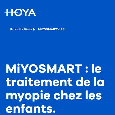
Produits Vision
MiYOSMARTVr24
MiYOSMART : le
traitement de la
myopie chez les
enfants.