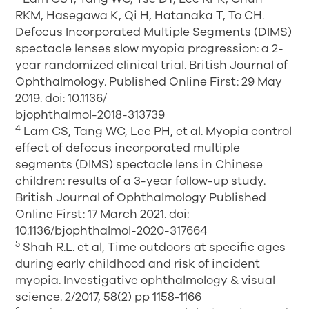
RKM, Hasegawa K, Qi H, Hatanaka T, To CH.
Defocus Incorporated Multiple Segments (DIMS)
spectacle lenses slow myopia progression: a 2-
year randomized clinical trial. British Journal of
Ophthalmology. Published Online First: 29 May
2019. doi: 10.1136/
bjophthalmol-2018-313739
4
Lam CS, Tang WC, Lee PH, et al. Myopia control
effect of defocus incorporated multiple
segments (DIMS) spectacle lens in Chinese
children: results of a 3-year follow-up study.
British Journal of Ophthalmology Published
Online First: 17 March 2021. doi:
10.1136/bjophthalmol-2020-317664
5
Shah R.L. et al, Time outdoors at specific ages
during early childhood and risk of incident
myopia. Investigative ophthalmology & visual
science. 2/2017, 58(2) pp 1158-1166