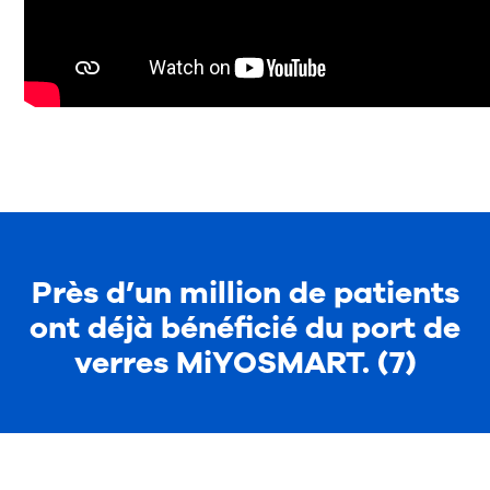
Près d’un million de patients
ont déjà bénéficié du port de
verres MiYOSMART. (7)