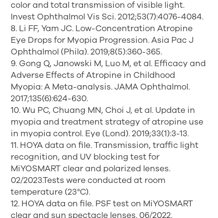
color and total transmission of visible light.
Invest Ophthalmol Vis Sci. 2012;53(7):4076-4084.
8. Li FF, Yam JC. Low-Concentration Atropine
Eye Drops for Myopia Progression. Asia Pac J
Ophthalmol (Phila). 2019;8(5):360-365.
9. Gong Q, Janowski M, Luo M, et al. Efficacy and
Adverse Effects of Atropine in Childhood
Myopia: A Meta-analysis. JAMA Ophthalmol.
2017;135(6):624-630.
10. Wu PC, Chuang MN, Choi J, et al. Update in
myopia and treatment strategy of atropine use
in myopia control. Eye (Lond). 2019;33(1):3-13.
11. HOYA data on file. Transmission, traffic light
recognition, and UV blocking test for
MiYOSMART clear and polarized lenses.
02/2023.Tests were conducted at room
temperature (23°C).
12. HOYA data on file. PSF test on MiYOSMART
clear and sun spectacle lenses. 06/2022.