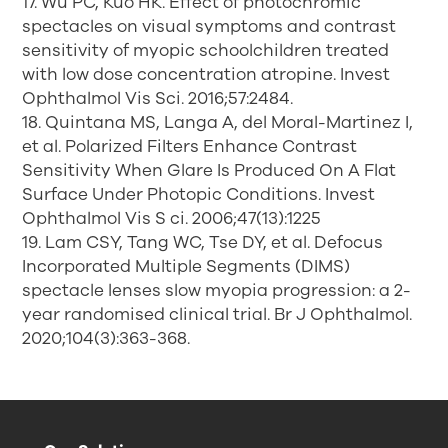
17. Wu PC, Kuo HK. Effect of photochromic
spectacles on visual symptoms and contrast
sensitivity of myopic schoolchildren treated
with low dose concentration atropine. Invest
Ophthalmol Vis Sci. 2016;57:2484.
18. Quintana MS, Langa A, del Moral-Martinez I,
et al. Polarized Filters Enhance Contrast
Sensitivity When Glare Is Produced On A Flat
Surface Under Photopic Conditions. Invest
Ophthalmol Vis S ci. 2006;47(13):1225
19. Lam CSY, Tang WC, Tse DY, et al. Defocus
Incorporated Multiple Segments (DIMS)
spectacle lenses slow myopia progression: a 2-
year randomised clinical trial. Br J Ophthalmol.
2020;104(3):363-368.