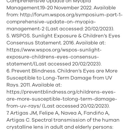
Comprehensive Update on Myopia
Management.19-20 November 2022. Available
from: http://forum.wspos.org/symposium-part-1-
comprehensive-update-on-myopia-
management-2 (Last accessed: 20/02/2023).
5. WSPOS. Sunlight Exposure & Children’s Eyes
Consensus Statement. 2016. Available at:
https://www.wspos.org/wspos-sunlight-
exposure-childrens-eyes-consensus-
statement/(Last accessed 20/02/2023).
6. Prevent Blindness. Children’s Eyes are More
Susceptible to Long-Term Damage from UV
Rays. 2011. Available at:
https://preventblindness.org/childrens-eyes-
are-more-susceptible-tolong-term-damage-
from-uv-rays/ (Last accessed 20/02/2023).
7. Artigas JM, Felipe A, Navea A, Fandiño A,
Artigas C. Spectral transmission of the human
crystalline lens in adult and elderly persons: