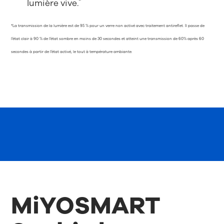
*
lumière vive.
*La transmission de la lumière est de 95 % pour un verre non activé avec traitement antireflet. Il passe de
l'état clair à 90 % de l'état sombre en moins de 30 secondes et atteint une transmission de 60% après 60
secondes à partir de l'état activé, le tout à température ambiante.
MiYOSMART