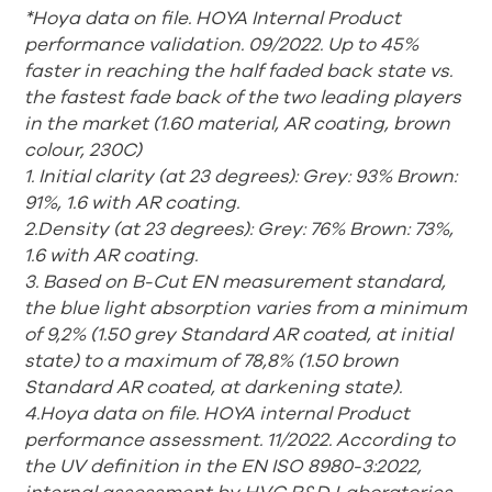
*Hoya data on file. HOYA Internal Product
performance validation. 09/2022. Up to 45%
faster in reaching the half faded back state vs.
the fastest fade back of the two leading players
in the market (1.60 material, AR coating, brown
colour, 230C)
1. Initial clarity (at 23 degrees): Grey: 93% Brown:
91%, 1.6 with AR coating.
2.Density (at 23 degrees): Grey: 76% Brown: 73%,
1.6 with AR coating.
3. Based on B-Cut EN measurement standard,
the blue light absorption
varies from a minimum
of 9,2% (1.50 grey Standard AR coated, at initial
state) to a maximum of 78,8% (1.50 brown
Standard AR coated, at
darkening state).
4.Hoya data on file. HOYA internal Product
performance assessment. 11/2022. According to
the UV definition in the EN ISO 8980-3:2022,