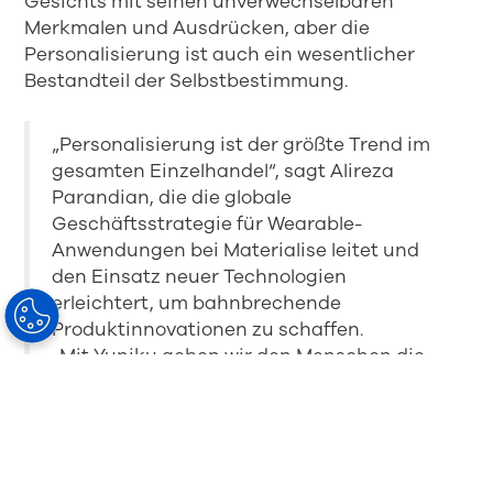
Gesichts mit seinen unverwechselbaren
Merkmalen und Ausdrücken, aber die
Personalisierung ist auch ein wesentlicher
Bestandteil der Selbstbestimmung.
„Personalisierung ist der größte Trend im
gesamten Einzelhandel“, sagt Alireza
Parandian, die die globale
Geschäftsstrategie für Wearable-
Anwendungen bei Materialise leitet und
den Einsatz neuer Technologien
erleichtert, um bahnbrechende
Produktinnovationen zu schaffen.
„Mit Yuniku geben wir den Menschen die
Möglichkeit, eine entscheidende Rolle bei
der Personalisierung ihrer eigenen Brillen
zu spielen“, fügt Parandian hinzu. „Vom Stil
der Fassungen über die Passform, Farbe
und Oberfläche bis hin zur besten Art,