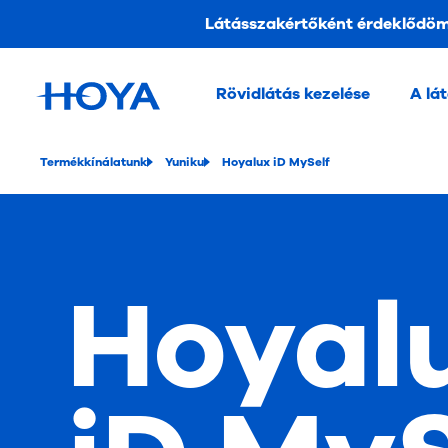
Látásszakértőként érdeklődö
Rövidlátás kezelése
A lá
Termékkínálatunk
Yuniku
Hoyalux iD MySelf
Hoyal