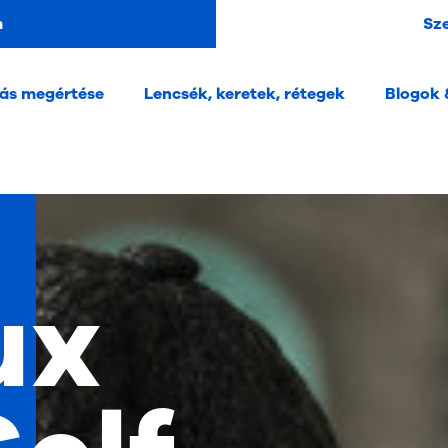
m
Sz
tás megértése
Lencsék, keretek, rétegek
Blogok 
ux