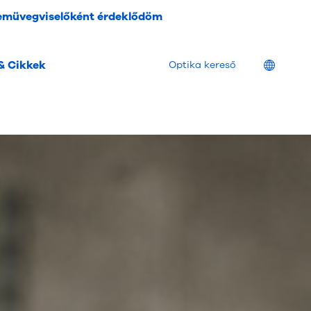
emüvegviselőként érdeklődöm
& Cikkek
Location
Optika kereső