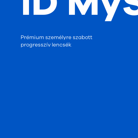
iD MyS
Prémium személyre szabott
progresszív lencsék