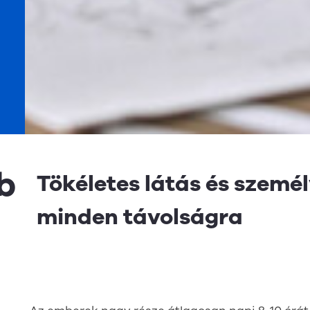
b
Tökéletes látás és szemé
minden távolságra