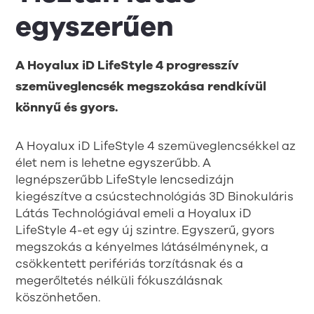
egyszerűen
A Hoyalux iD LifeStyle 4 progresszív
szemüveglencsék megszokása rendkívül
könnyű és gyors.
A Hoyalux iD LifeStyle 4 szemüveglencsékkel az
élet nem is lehetne egyszerűbb. A
legnépszerűbb LifeStyle lencsedizájn
kiegészítve a csúcstechnológiás 3D Binokuláris
Látás Technológiával emeli a Hoyalux iD
LifeStyle 4-et egy új szintre. Egyszerű, gyors
megszokás a kényelmes látásélménynek, a
csökkentett perifériás torzításnak és a
megerőltetés nélküli fókuszálásnak
köszönhetően.