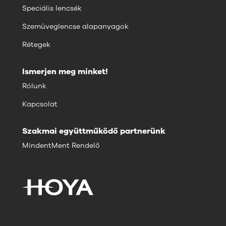
Speciális lencsék
Szemüveglencse alapanyagok
Rétegek
Ismerjen meg minket!
Rólunk
Kapcsolat
Szakmai együttműködő partnerünk
MindentMent Rendelő