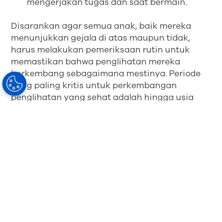
mengerjakan tugas dan saat bermain.
Disarankan agar semua anak, baik mereka
menunjukkan gejala di atas maupun tidak,
harus melakukan pemeriksaan rutin untuk
memastikan bahwa penglihatan mereka
berkembang sebagaimana mestinya. Periode
yang paling kritis untuk perkembangan
penglihatan yang sehat adalah hingga usia
delapan tahun. Penentuan waktu pemeriksaan
mata didiskusikan dan akan bergantung pada
negara Anda. Jika tidak, maka jadwal idealnya
mungkin:
pada usia sembilan bulan, terutama jika
bayi berada dalam kelompok risiko
pada usia 30 bulan
sebelum sekolah dasar (usia empat hingga
lima tahun)