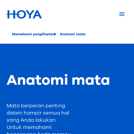
Memahami penglihatan
Anatomi mata
Anatomi mata
Mata berperan penting
dalam hampir semua hal
yang Anda lakukan.
Untuk memahami