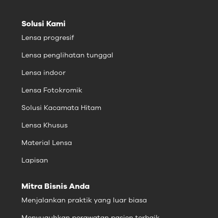
Solusi Kami
Lensa progresif
Lensa penglihatan tunggal
Lensa indoor
Lensa Fotokromik
Solusi Kacamata Hitam
Lensa Khusus
Material Lensa
Lapisan
Mitra Bisnis Anda
Menjalankan praktik yang luar biasa
Menyuguhkan perawatan pasien terbaik