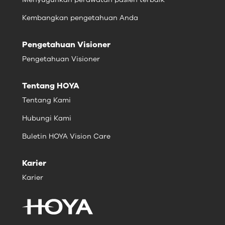
Kembangkan pengetahuan Anda
Pengetahuan Visioner
Pengetahuan Visioner
Tentang HOYA
Tentang Kami
Hubungi Kami
Buletin HOYA Vision Care
Karier
Karier