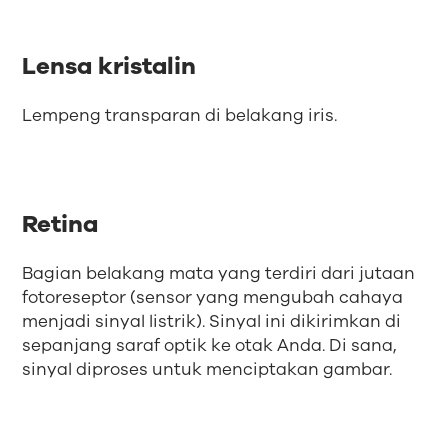
Lensa kristalin
Lempeng transparan di belakang iris.
Retina
Bagian belakang mata yang terdiri dari jutaan
fotoreseptor (sensor yang mengubah cahaya
menjadi sinyal listrik). Sinyal ini dikirimkan di
sepanjang saraf optik ke otak Anda. Di sana,
sinyal diproses untuk menciptakan gambar.