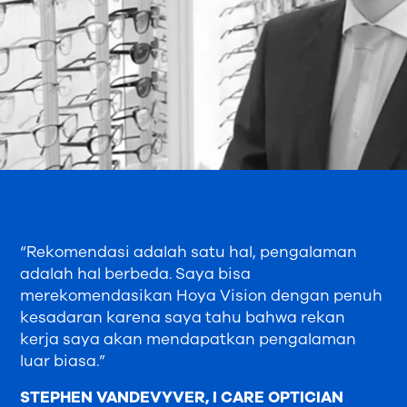
“Rekomendasi adalah satu hal, pengalaman
adalah hal berbeda. Saya bisa
merekomendasikan Hoya Vision dengan penuh
kesadaran karena saya tahu bahwa rekan
kerja saya akan mendapatkan pengalaman
luar biasa.”
STEPHEN VANDEVYVER,
I CARE OPTICIAN