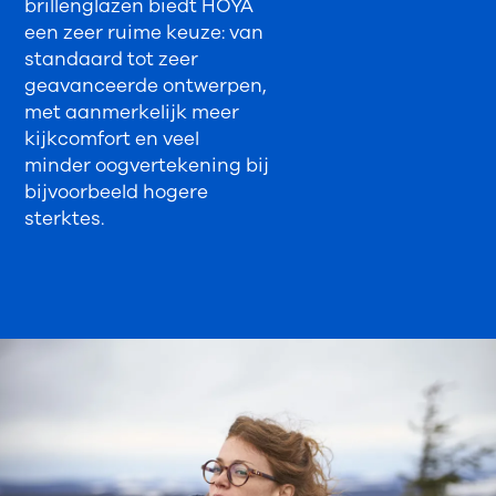
brillenglazen biedt HOYA
een zeer ruime keuze: van
standaard tot zeer
geavanceerde ontwerpen,
met aanmerkelijk meer
kijkcomfort en veel
minder oogvertekening bij
bijvoorbeeld hogere
sterktes.