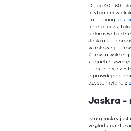
Około 40 - 50 rok
czytaniem w blis
za pomocą
okula
chorób oczu, taki
u dorosłych i dzie
Jaskra to chorob
wzrokowego. Prow
Zdrowia wskazuje
krajach rozwinię
podstępny, częst
a prawdopodobnie
często mylona z
Jaskra -
Istotą jaskry jest
względu na złożon