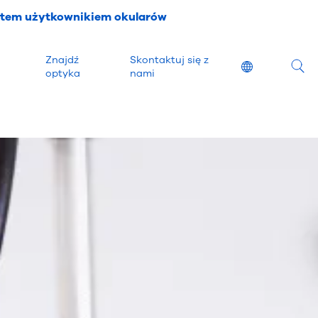
stem użytkownikiem okularów
Znajdź
Skontaktuj się z
Location
optyka
nami