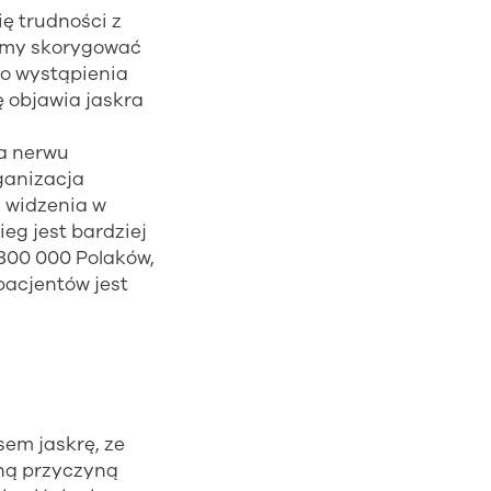
ię trudności z
ożemy skorygować
yko wystąpienia
ę objawia jaskra
ia nerwu
ganizacja
y widzenia w
ieg jest bardziej
800 000 Polaków,
pacjentów jest
sem jaskrę, ze
wną przyczyną