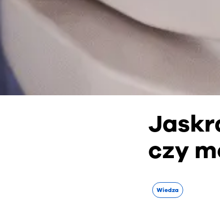
Jaskra
czy m
Wiedza