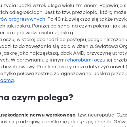
u życia ludzki wzrok ulega wielu zmianom. Pojawiają s
kich odległościach. Jest to tzw. prezbiopia, którą m
rów progresywnych
.
Po 40 r.ż. zwiększa się także ryz
ch jak jaskra. Poniżej opisano, na czym polega i jak si
ci oraz jak widzi osoba z jaskrą.
a oczu, w której dochodzi do postępującego niszczen
adzi to do zawężania się pola widzenia. Światowa Or
 jaskrę jako najczęstszą, obok AMD, przyczynę utrat
tych. W porównaniu z innymi
chorobami oczu
jej przeb
o bezobjawowy. Problem jaskry może dotyczyć nawet 
 tylko połowa została zdiagnozowana. Jaskra przez 
zaćmą
.
 na czym polega?
uszkodzenie nerwu wzrokowego
, tzw. neuropatia. Cza
ość jej rodzajów, określa się jako grupę chorób. Głó