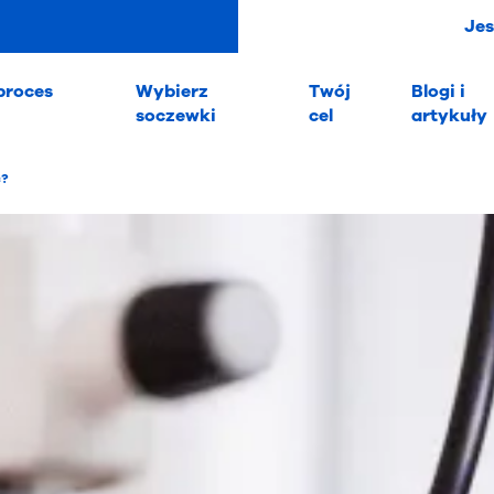
Je
proces
Wybierz
Twój
Blogi i
soczewki
cel
artykuły
ć?