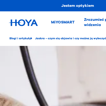
Jestem optykiem
Zrozumieć 
MiYOSMART
widzenia
Blogi i artykuły
Jaskra – czym się objawia i czy można ją wyleczy