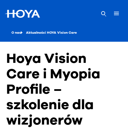
O nas
Aktualności HOYA Vision Care
Hoya Vision
Care i Myopia
Profile –
szkolenie dla
wizjonerów