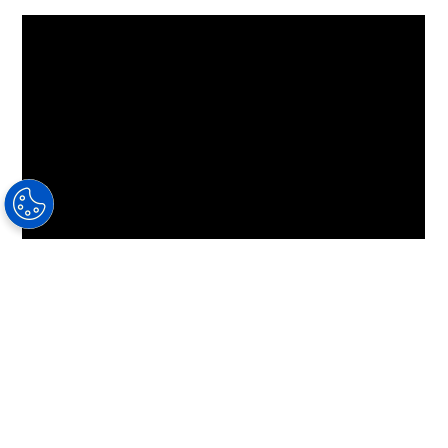
Wraz z Hoya Vision i OneDollarGlasses
specjaliści od zdrowia wzroku wciąż