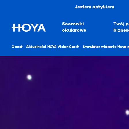
Jestem optykiem
Soczewki
Twój p
okularowe
bizne
O nas
Aktualności HOYA Vision Care
Symulator widzenia Hoya z