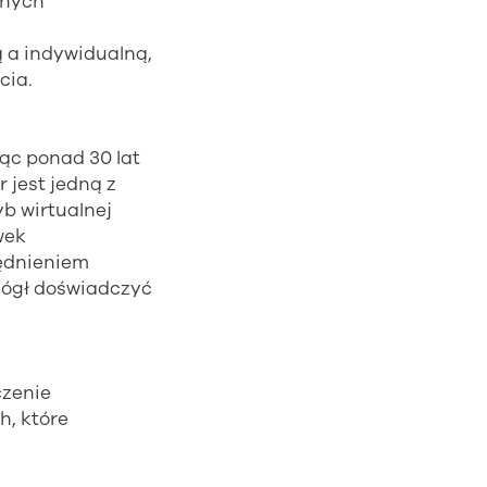
znych
ą a indywidualną,
cia.
jąc ponad 30 lat
 jest jedną z
yb wirtualnej
wek
lędnieniem
mógł doświadczyć
czenie
h, które