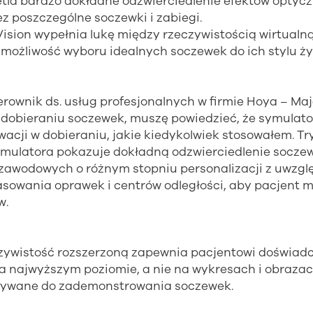
tla bardzo dokładne odzwierciedlenie efektów optyc
z poszczególne soczewki i zabiegi.
ision wypełnia lukę między rzeczywistością wirtualn
możliwość wyboru idealnych soczewek do ich stylu ży
erownik ds. usług profesjonalnych w firmie Hoya – Ma
dobieraniu soczewek, muszę powiedzieć, że symulator
acji w dobieraniu, jakie kiedykolwiek stosowałem. Tr
ymulatora pokazuje dokładną odzwierciedlenie socze
zawodowych o różnym stopniu personalizacji z uwzg
owania oprawek i centrów odległości, aby pacjent 
w.
czywistość rozszerzoną zapewnia pacjentowi doświad
a najwyższym poziomie, a nie na wykresach i obrazac
używane do zademonstrowania soczewek.