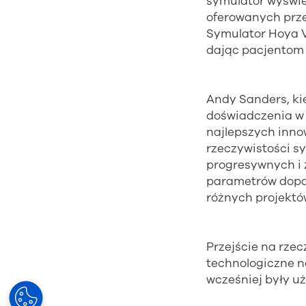
symulator wyświe
oferowanych prze
Symulator Hoya V
dając pacjentom 
Andy Sanders, ki
doświadczenia w 
najlepszych innow
rzeczywistości s
progresywnych i 
parametrów dopas
różnych projektó
Przejście na rze
technologiczne n
wcześniej były 