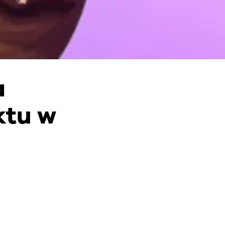
a
ktu w