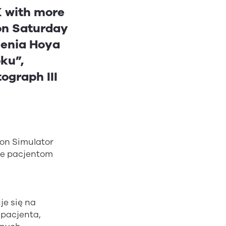
K with more
on Saturday
zenia Hoya
ku”,
ograph III
ion Simulator
nie pacjentom
je się na
 pacjenta,