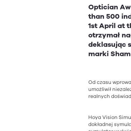
Optician Aw
than 500 in
1st April at
otrzymał na
deklasując s
marki Shamir
Od czasu wprowadz
umożliwił niezale
realnych doświa
Hoya Vision Simul
dokładnej symula