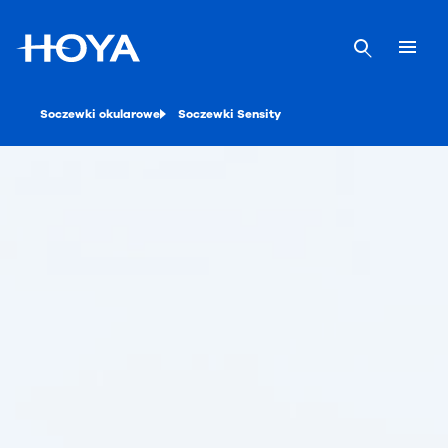
Soczewki okularowe
Soczewki Sensity