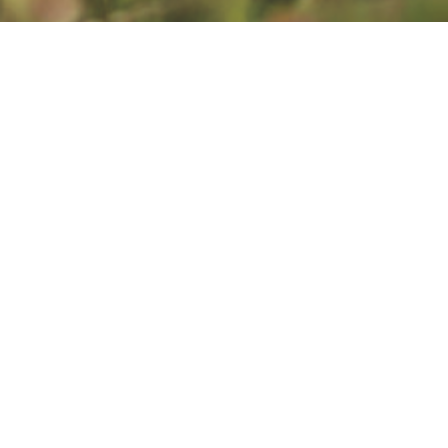
Soczewki okularowe Hoya służą do korygowania
wad wzroku.
Producent: Hoya Holdings N. V. Podmiot
prowadzący reklamę: Hoya Lens Poland Sp. z
o.o.
To jest wyrób
medyczny.
Używaj go
zgodnie z