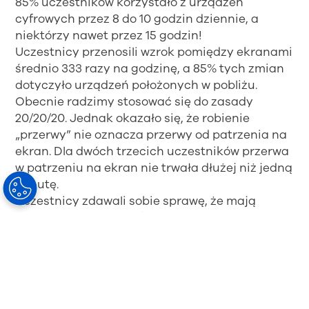
85% uczestników korzystało z urządzeń
cyfrowych przez 8 do 10 godzin dziennie, a
niektórzy nawet przez 15 godzin!
Uczestnicy przenosili wzrok pomiędzy ekranami
średnio 333 razy na godzinę, a 85% tych zmian
dotyczyło urządzeń położonych w pobliżu.
Obecnie radzimy stosować się do zasady
20/20/20. Jednak okazało się, że robienie
„przerwy” nie oznacza przerwy od patrzenia na
ekran. Dla dwóch trzecich uczestników przerwa
w patrzeniu na ekran nie trwała dłużej niż jedną
minutę.
Uczestnicy zdawali sobie sprawę, że mają
objawy związane z cyfrowym zmęczeniem oczu,
ALE…
nie łączyli tych objawów ze sposobem
korzystania z urządzeń cyfrowych, a większość
po prostu zaakceptowała je jako „fakt życia”.
Soczewki SYNC III mają zasięg wystarczający