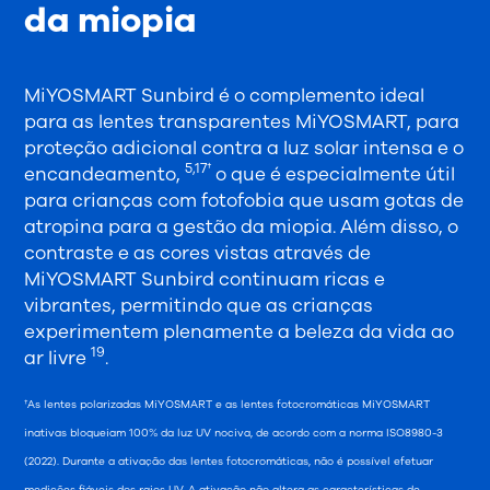
da miopia
MiYOSMART Sunbird é o complemento ideal
para as lentes transparentes MiYOSMART, para
proteção adicional contra a luz solar intensa e o
5,17†
encandeamento,
o que é especialmente útil
para crianças com fotofobia que usam gotas de
atropina para a gestão da miopia. Além disso, o
contraste e as cores vistas através de
MiYOSMART Sunbird continuam ricas e
vibrantes, permitindo que as crianças
experimentem plenamente a beleza da vida ao
19
ar livre
.
†As lentes polarizadas MiYOSMART e as lentes fotocromáticas MiYOSMART
inativas bloqueiam 100% da luz UV nociva, de acordo com a norma ISO8980-3
(2022). Durante a ativação das lentes fotocromáticas, não é possível efetuar
medições fiáveis dos raios UV. A ativação não altera as características de