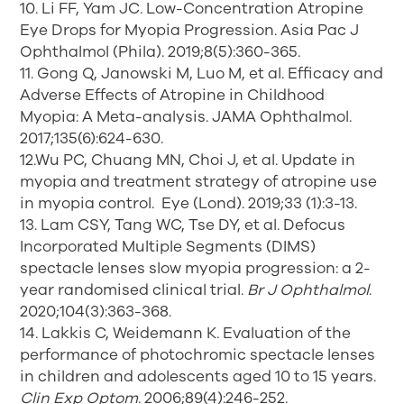
10. Li FF, Yam JC. Low-Concentration Atropine
Eye Drops for Myopia Progression. Asia Pac J
Ophthalmol (Phila). 2019;8(5):360-365.
11. Gong Q, Janowski M, Luo M, et al. Efficacy and
Adverse Effects of Atropine in Childhood
Myopia: A Meta-analysis. JAMA Ophthalmol.
2017;135(6):624-630.
12.Wu PC, Chuang MN, Choi J, et al. Update in
myopia and treatment strategy of atropine use
in myopia control. Eye (Lond). 2019;33 (1):3-13.
13. Lam CSY, Tang WC, Tse DY, et al. Defocus
Incorporated Multiple Segments (DIMS)
spectacle lenses slow myopia progression: a 2-
year randomised clinical trial.
Br J Ophthalmol
.
2020;104(3):363-368.
14. Lakkis C, Weidemann K. Evaluation of the
performance of photochromic spectacle lenses
in children and adolescents aged 10 to 15 years.
Clin Exp Optom
. 2006;89(4):246-252.