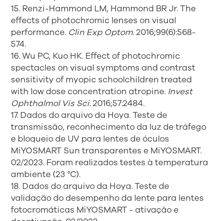
15. Renzi-Hammond LM, Hammond BR Jr. The
effects of photochromic lenses on visual
performance.
Clin Exp Optom
. 2016;99(6):568-
574.
16. Wu PC, Kuo HK. Effect of photochromic
spectacles on visual symptoms and contrast
sensitivity of myopic schoolchildren treated
with low dose concentration atropine.
Invest
Ophthalmol Vis Sci
. 2016;57:2484.
17. Dados do arquivo da Hoya. Teste de
transmissão, reconhecimento da luz de tráfego
e bloqueio de UV para lentes de óculos
MiYOSMART Sun transparentes e MiYOSMART.
02/2023. Foram realizados testes à temperatura
ambiente (23 °C).
18. Dados do arquivo da Hoya. Teste de
validação do desempenho da lente para lentes
fotocromáticas MiYOSMART - ativação e