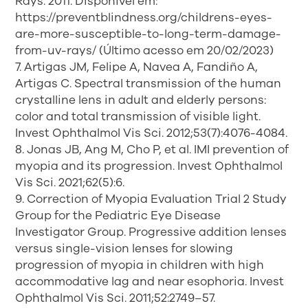
Rays. 2011. Disponível em:
https://preventblindness.org/childrens-eyes-
are-more-susceptible-to-long-term-damage-
from-uv-rays/ (Último acesso em 20/02/2023)
7. Artigas JM, Felipe A, Navea A, Fandiño A,
Artigas C. Spectral transmission of the human
crystalline lens in adult and elderly persons:
color and total transmission of visible light.
Invest Ophthalmol Vis Sci. 2012;53(7):4076-4084.
8. Jonas JB, Ang M, Cho P, et al. IMI prevention of
myopia and its progression. Invest Ophthalmol
Vis Sci. 2021;62(5):6.
9. Correction of Myopia Evaluation Trial 2 Study
Group for the Pediatric Eye Disease
Investigator Group. Progressive addition lenses
versus single-vision lenses for slowing
progression of myopia in children with high
accommodative lag and near esophoria. Invest
Ophthalmol Vis Sci. 2011;52:2749–57.