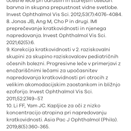
očesne leče pri odraslih in starejših osebah:
barvna in skupna prepustnost vidne svetlobe.
Invest Ophthalmol Vis Sci. 2012;53(7):4076-4084.
8. Jonas JB, Ang M, Cho P in drugi. IMI
preprečevanje kratkovidnosti in njenega
napredovanja. Invest Ophthalmol Vis Sci.
2021;62(5):6.
9. Korekcija kratkovidnosti v 2. raziskovalni
skupini za skupino raziskovalcev pediatričnih
očesnih bolezni. Progresivne leče v primerjavi z
enožariščnimi lečami za upočasnitev
napredovanja kratkovidnosti pri otrocih z
velikim akomodacijskim zaostankom in bližnjo
ezoforijo. Invest Ophthalmol Vis Sci.
2011;52:2749–57.
10. Li FF, Yam JC. Kapljice za oči z nizko
koncentracijo atropina pri napredovanju
kratkovidnosti. Asia Pac J Ophthalmol (Phila).
2019;8(5):360-365.