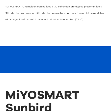
*MiYOSMART Chameleon očalne leče v 30 sekundah preidejo iz prozornih leč v
90-odstotno zatemnjene, 60-odstotno prepustnost po dosežejo po 60 sekundah od
aktivacije. Preskusi so bili izvedeni pri sobni temperaturi (23 °C).
MiYOSMART
Sunbird