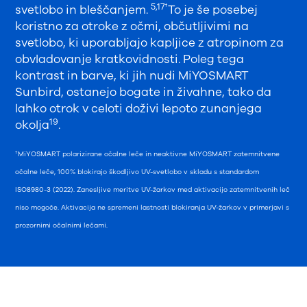
5,17†
svetlobo in bleščanjem.
To je še posebej
koristno za otroke z očmi, občutljivimi na
svetlobo, ki uporabljajo kapljice z atropinom za
obvladovanje kratkovidnosti. Poleg tega
kontrast in barve, ki jih nudi MiYOSMART
Sunbird, ostanejo bogate in živahne, tako da
lahko otrok v celoti doživi lepoto zunanjega
19
okolja
.
†MiYOSMART polarizirane očalne leče in neaktivne MiYOSMART zatemnitvene
očalne leče, 100% blokirajo škodljivo UV-svetlobo v skladu s standardom
ISO8980-3 (2022). Zanesljive meritve UV-žarkov med aktivacijo zatemnitvenih leč
niso mogoče. Aktivacija ne spremeni lastnosti blokiranja UV-žarkov v primerjavi s
prozornimi očalnimi lečami.