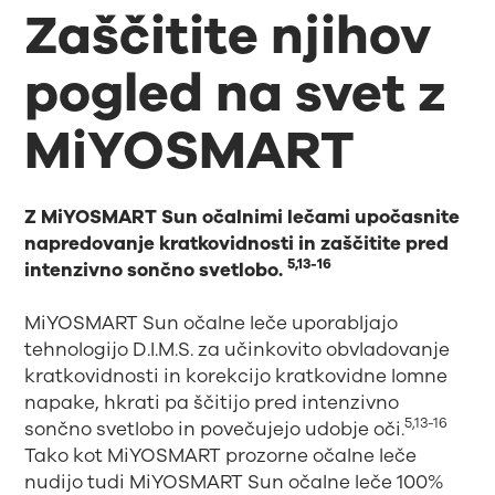
Zaščitite njihov
pogled na svet z
MiYOSMART
Z MiYOSMART Sun očalnimi lečami upočasnite
napredovanje kratkovidnosti in zaščitite pred
5,13-16
intenzivno sončno svetlobo.
MiYOSMART Sun očalne leče uporabljajo
tehnologijo D.I.M.S. za učinkovito obvladovanje
kratkovidnosti in korekcijo kratkovidne lomne
napake, hkrati pa ščitijo pred intenzivno
5,13-16
sončno svetlobo in povečujejo udobje oči.
Tako kot MiYOSMART prozorne očalne leče
nudijo tudi MiYOSMART Sun očalne leče 100%