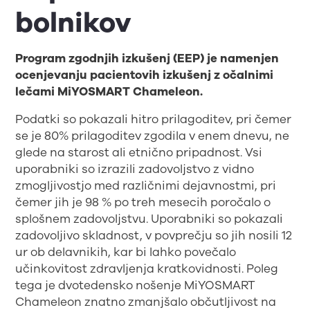
bolnikov
Program zgodnjih izkušenj (EEP) je namenjen
ocenjevanju pacientovih izkušenj z očalnimi
lečami MiYOSMART Chameleon.
Podatki so pokazali hitro prilagoditev, pri čemer
se je 80% prilagoditev zgodila v enem dnevu, ne
glede na starost ali etnično pripadnost. Vsi
uporabniki so izrazili zadovoljstvo z vidno
zmogljivostjo med različnimi dejavnostmi, pri
čemer jih je 98 % po treh mesecih poročalo o
splošnem zadovoljstvu. Uporabniki so pokazali
zadovoljivo skladnost, v povprečju so jih nosili 12
ur ob delavnikih, kar bi lahko povečalo
učinkovitost zdravljenja kratkovidnosti. Poleg
tega je dvotedensko nošenje MiYOSMART
Chameleon znatno zmanjšalo občutljivost na