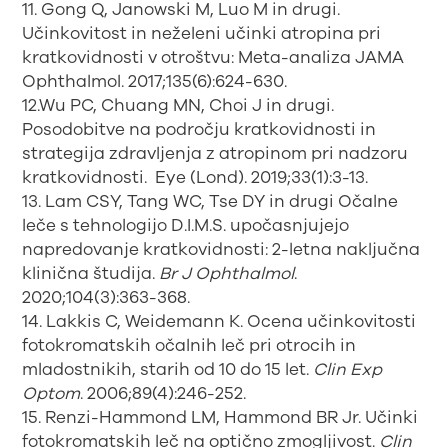
11. Gong Q, Janowski M, Luo M in drugi.
Učinkovitost in neželeni učinki atropina pri
kratkovidnosti v otroštvu: Meta-analiza JAMA
Ophthalmol. 2017;135(6):624-630.
12.Wu PC, Chuang MN, Choi J in drugi.
Posodobitve na področju kratkovidnosti in
strategija zdravljenja z atropinom pri nadzoru
kratkovidnosti. Eye (Lond). 2019;33(1):3-13.
13. Lam CSY, Tang WC, Tse DY in drugi Očalne
leče s tehnologijo D.I.M.S. upočasnjujejo
napredovanje kratkovidnosti: 2-letna naključna
klinična študija.
Br J Ophthalmol
.
2020;104(3):363-368.
14. Lakkis C, Weidemann K. Ocena učinkovitosti
fotokromatskih očalnih leč pri otrocih in
mladostnikih, starih od 10 do 15 let.
Clin Exp
Optom
. 2006;89(4):246-252.
15. Renzi-Hammond LM, Hammond BR Jr. Učinki
fotokromatskih leč na optično zmogljivost.
Clin