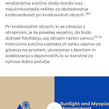
enožariščna sončna očala morda niso
najučinkovitejša rešitev za obvladovanje
8,9
kratkovidnosti pri kratkovidnih otrocih.
Pri kratkovidnih otrocih, ki se zdravijo z
atropinom, je še posebej verjetno, da bodo
10–12
doživeli fotofobijo, saj atropin razširi zenico.
Intenzivna sončna svetloba jih lahko odvrne od
gibanja na prostem, ukvarjanja s športom in
sodelovanja v dejavnostih, ki so koristne za
njihovo dobro počutje.