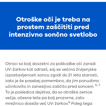
Otroške oči je treba na
prostem zaščititi pred
intenzivno sončno svetlobo
Otroci so bolj dovzetni za poškodbe oči zaradi
UV-žarkov kot odrasli, saj se večina življenjske
izpostavljenosti soncu zgodi do 21. leta starosti,
zato je še posebej pomembno, da jim ponudimo
5–7
učinkovito in zanesljivo zaščito pred soncem.
To je posledica dejstva, da so otroške zenice
večje, očesne leče pa bolj prozorne, zato
6
mrežnico doseže več UV-žarkov.
Poleg tega