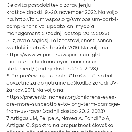
Celovita posodobitev o zdravljenju
kratkovidnosti.19.-20. november 2022. Na voljo
na: http://forum.wspos.org/symposium-part-1-
comprehensive-update-on-myopia-
management-2 (zadnji dostop: 20. 2. 2023)
5. Izjava o soglasju o izpostavljenosti sončni
svetlobi in otroških očeh. 2016. Na voljo na:
https://www.wspos.org/wspos-sunlight-
exposure-childrens-eyes-consensus-
statement/ (zadnji dostop 20. 2. 2023)
6. Preprečevanje slepote. Otroške oči so bolj
dovzetne za dolgotrajne poškodbe zaradi UV-
žarkov. 2011. Na voljo na:
https://preventblindness.org/childrens-eyes-
are-more-susceptible-to-long-term-damage-
from-uv-rays/ (zadnji dostop 20. 2. 2023)
7. Artigas JM, Felipe A, Navea A, Fandiño A,
Artigas C. Spektralna prepustnost človeške