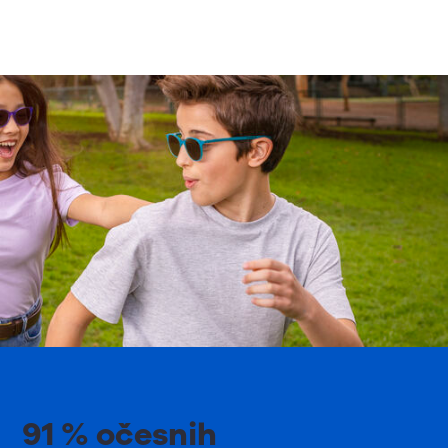
91 % očesnih