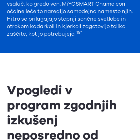
vsakič, ko gredo ven. MiYOSMART Chameleon
očalne leče to naredijo samodejno namesto njih.
Hitro se prilagajajo stopnji sončne svetlobe in
otrokom kadarkoli in kjerkoli zagotovijo toliko
18*
zaščite, kot jo potrebujejo.
Vpogledi v
program zgodnjih
izkušenj
neposredno od