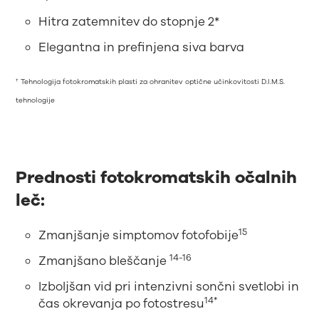
Hitra zatemnitev do stopnje 2*
Elegantna in prefinjena siva barva
† Tehnologija fotokromatskih plasti za ohranitev optične učinkovitosti D.I.M.S.
tehnologije
Prednosti fotokromatskih očalnih
leč:
15
Zmanjšanje simptomov fotofobije
14-16
Zmanjšano bleščanje
Izboljšan vid pri intenzivni sončni svetlobi in
14*
čas okrevanja po fotostresu