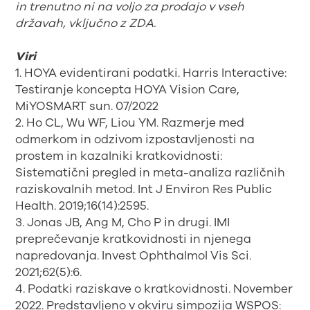
in trenutno ni na voljo za prodajo v vseh
državah, vključno z ZDA.
Viri
1. HOYA evidentirani podatki. Harris Interactive:
Testiranje koncepta HOYA Vision Care,
MiYOSMART sun. 07/2022
2. Ho CL, Wu WF, Liou YM. Razmerje med
odmerkom in odzivom izpostavljenosti na
prostem in kazalniki kratkovidnosti:
Sistematični pregled in meta-analiza različnih
raziskovalnih metod. Int J Environ Res Public
Health. 2019;16(14):2595.
3. Jonas JB, Ang M, Cho P in drugi. IMI
preprečevanje kratkovidnosti in njenega
napredovanja. Invest Ophthalmol Vis Sci.
2021;62(5):6.
4. Podatki raziskave o kratkovidnosti. November
2022. Predstavljeno v okviru simpozija WSPOS: