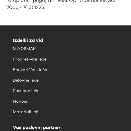
fotopičnih pogojih. Invest Ophthalmol Vis Sci.
2006;47(13):1225.
Izdelki za vid
MiYOSMART
Progresivne leče
Enožariščne leče
Delovne leče
Posebne leče
Nanosi
Materiali leč
Vaš poslovni partner