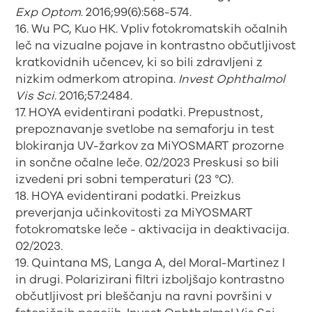
Exp Optom
. 2016;99(6):568-574.
16. Wu PC, Kuo HK. Vpliv fotokromatskih očalnih
leč na vizualne pojave in kontrastno občutljivost
kratkovidnih učencev, ki so bili zdravljeni z
nizkim odmerkom atropina.
Invest Ophthalmol
Vis Sci
. 2016;57:2484.
17. HOYA evidentirani podatki. Prepustnost,
prepoznavanje svetlobe na semaforju in test
blokiranja UV-žarkov za MiYOSMART prozorne
in sončne očalne leče. 02/2023 Preskusi so bili
izvedeni pri sobni temperaturi (23 °C).
18. HOYA evidentirani podatki. Preizkus
preverjanja učinkovitosti za MiYOSMART
fotokromatske leče - aktivacija in deaktivacija.
02/2023.
19. Quintana MS, Langa A, del Moral-Martinez I
in drugi. Polarizirani filtri izboljšajo kontrastno
občutljivost pri bleščanju na ravni površini v