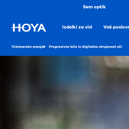
Sem optik
Izdelki za vid
Vaš poslov
Vizionarsko znanje
Progresivne leče in digitalna utrujenost oči