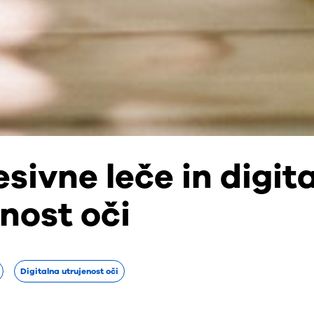
sivne leče in digit
nost oči
Digitalna utrujenost oči