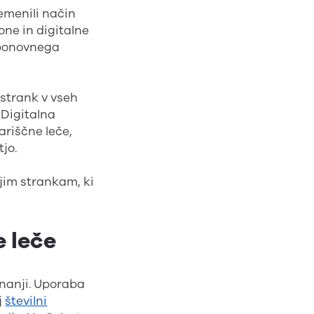
remenili način
one in digitalne
n ponovnega
 strank v vseh
. Digitalna
ariščne leče,
jo.
ojim strankam, ki
e leče
unanji. Uporaba
j
številni