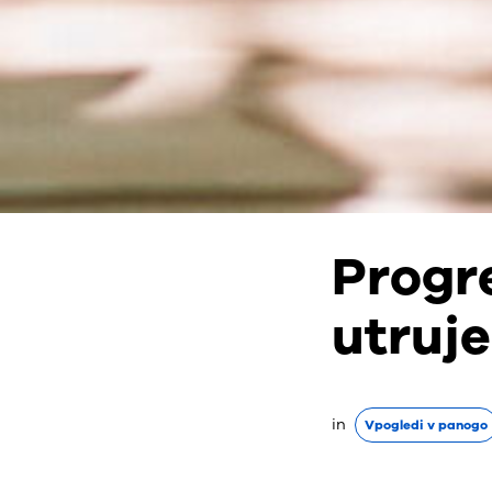
Progre
utruje
in
Vpogledi v panogo