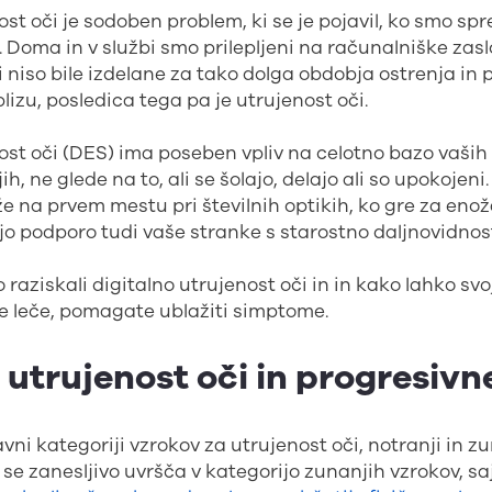
ost oči je sodoben problem, ki se je pojavil, ko smo sp
 Doma in v službi smo prilepljeni na računalniške zasl
 niso bile izdelane za tako dolga obdobja ostrenja i
lizu, posledica tega pa je utrujenost oči.
ost oči (DES) ima poseben vpliv na celotno bazo vaših
h, ne glede na to, ali se šolajo, delajo ali so upokojeni
 že na prvem mestu pri številnih optikih, ko gre za enož
o podporo tudi vaše stranke s starostno daljnovidnost
raziskali digitalno utrujenost oči in in kako lahko sv
ne leče, pomagate ublažiti simptome.
 utrujenost oči in progresivn
vni kategoriji vzrokov za utrujenost oči, notranji in z
 se zanesljivo uvršča v kategorijo zunanjih vzrokov, sa