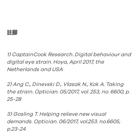
註腳
1) CaptainCook Research. Digital behaviour and
digital eye strain. Hoya, April 2017, the
Netherlands and USA
2) Ang C., Dinevski D., Vlasak N., Kok A. Taking
the strain. Optician. 05/2017, vol. 253, no. 6600, p.
25-28
3) Gosling T. Helping relieve new visual
demands. Optician. 06/2017, vol.253. no.6605,
p.23-24