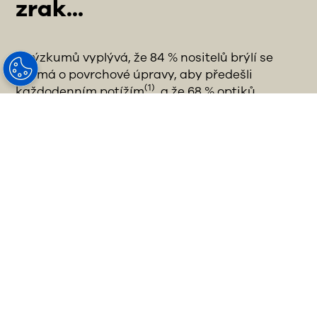
zrak...
Z výzkumů vyplývá, že 84 % nositelů brýlí se
zajímá o povrchové úpravy, aby předešli
(1)
každodenním potížím
, a že 68 % optiků
(2)
doporučuje ochranné vrstvy.
To znamená, že
jako odborník v péči o zrak chcete doporučovat
vynikající povrchové úpravy, abyste svým
pacientům poskytli péči, kterou hledají.
Nezávislý laboratorní test povrchových úprav
ukázal, že úprava HOYA Hi-Vision LongLife
dosáhla v porovnání s různými významnými
konkurenčními produkty lepšího výsledku,
pokud jde o odolnost proti poškrábání, čistotu a
(3)
antireflexní vlastnosti.
Doporučujete-li
pacientům Hi-Vision Long-Life, doporučujete
jim spokojenost.