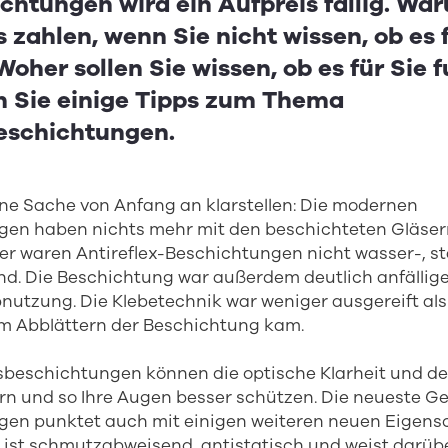
chtungen wird ein Aufpreis fällig. War
s zahlen, wenn Sie nicht wissen, ob es 
Woher sollen Sie wissen, ob es für Sie 
en Sie einige Tipps zum Thema
beschichtungen.
ine Sache von Anfang an klarstellen: Die modernen
en haben nichts mehr mit den beschichteten Gläser
r waren Antireflex-Beschichtungen nicht wasser-, s
. Die Beschichtung war außerdem deutlich anfällig
utzung. Die Klebetechnik war weniger ausgereift als
em Abblättern der Beschichtung kam.
sbeschichtungen können die optische Klarheit und de
rn und so Ihre Augen besser schützen. Die neueste G
en punktet auch mit einigen weiteren neuen Eigensch
, ist schmutzabweisend, antistatisch und weist darüb