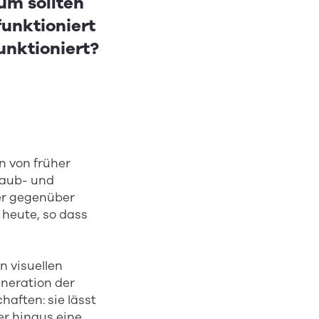
um sollten
funktioniert
funktioniert?
n von früher
taub- und
er gegenüber
 heute, so dass
n visuellen
eneration der
aften: sie lässt
er hinaus eine