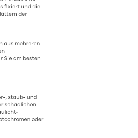
 fixiert und die
lättern der
on aus mehreren
en
ür Sie am besten
r-, staub- und
er schädlichen
ulicht-
hotochromen oder