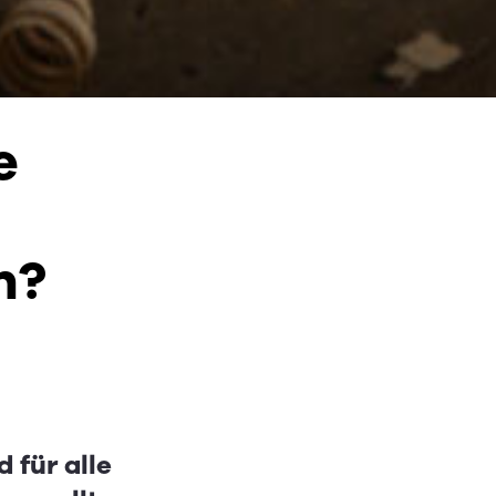
e
n?
 für alle