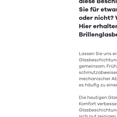
diese Beschi
Sie für etwa
oder nicht? 
Hier erhalt
Brillenglas
Lassen Sie uns e
Glasbeschichtung
gemeinsam. Frühe
schmutzabweisend
mechanischer Abn
es häufig zu ein
Die heutigen Gla
Komfort verbesse
Glasbeschichtung
sich gut reinigen