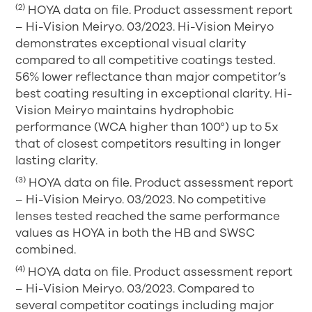
(2)
HOYA data on file. Product assessment report
– Hi-Vision Meiryo. 03/2023. Hi-Vision Meiryo
demonstrates exceptional visual clarity
compared to all competitive coatings tested.
56% lower reflectance than major competitor’s
best coating resulting in exceptional clarity. Hi-
Vision Meiryo maintains hydrophobic
performance (WCA higher than 100°) up to 5x
that of closest competitors resulting in longer
lasting clarity.
(3)
HOYA data on file. Product assessment report
– Hi-Vision Meiryo. 03/2023. No competitive
lenses tested reached the same performance
values as HOYA in both the HB and SWSC
combined.
(4)
HOYA data on file. Product assessment report
– Hi-Vision Meiryo. 03/2023. Compared to
several competitor coatings including major