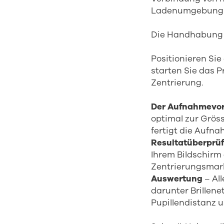
Ladenumgebung e
Die Handhabung i
Positionieren Si
starten Sie das 
Zentrierung.
Der Aufnahmevo
optimal zur Grös
fertigt die Aufn
Resultatüberprü
Ihrem Bildschirm
Zentrierungsmark
Auswertung
– Al
darunter Brillen
Pupillendistanz u