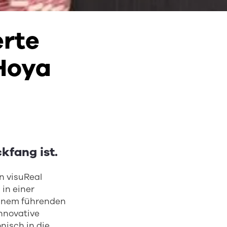
erte
Hoya
ckfang ist.
n visuReal
 in einer
einem führenden
nnovative
isch in die