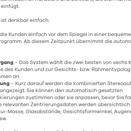
infügt.
st denkbar einfach:
e die Kunden einfach vor dem Spiegel in einer beque
Programm. Ab diesem Zeitpunkt übernimmt die autom
rgang
– Das System wählt die zwei besten von sechs 
se des Kunden und zur Gesichts- bzw. Rahmentypolog
ahmen an.
fung
– Kurz darauf werden die kombinierten Stereoa
 angezeigt. Sie können den automatisch gesetzten
ierungen zustimmen oder sie anpassen, bevor Sie for
le relevanten Zentrierungsdaten werden übersichtlich 
etui-Masse, Glasabstände, Gesichtsformwinkel, Auge
sw.