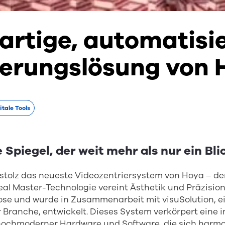
artige, automatisi
ierungslösung von 
itale Tools
 Spiegel, der weit mehr als nur ein Bli
 stolz das neueste Videozentriersystem von Hoya – de
eal Master-Technologie vereint Ästhetik und Präzision
se und wurde in Zusammenarbeit mit visuSolution, 
Branche, entwickelt. Dieses System verkörpert eine i
ochmoderner Hardware und Software, die sich harmon