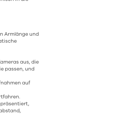
men Armlänge und
atische
Kameras aus, die
ie passen, und
ufnahmen auf
tfahren.
präsentiert,
nabstand,