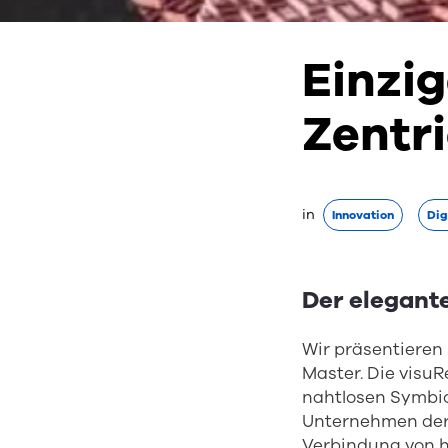
Einzig
Zentr
in
Innovation
Dig
Der elegante
Wir präsentieren
Master. Die visuR
nahtlosen Symbio
Unternehmen der 
Verbindung von h