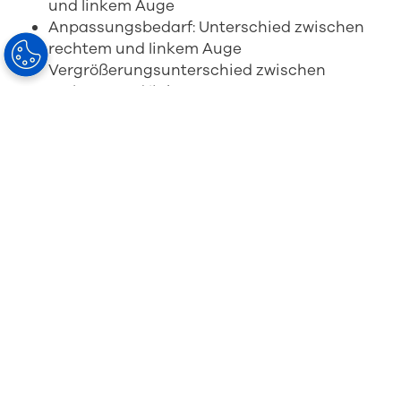
und linkem Auge
Anpassungsbedarf: Unterschied zwischen
rechtem und linkem Auge
Vergrößerungsunterschied zwischen
rechtem und linkem Auge
Vertikaler Prismenunterschied zwischen
rechtem und linkem Auge
Diese Bewertungsmethoden zielen darauf ab,
die binokuläre Leistung der verschiedenen
Designvarianten zu bewerten. Sie ergänzen die
bestehenden monokularen
Bewertungsmethoden.
Warum ist die BHT für
Gleitsichtgläser so