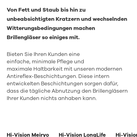
Von Fett und Staub bis hin zu
unbeabsichtigten Kratzern und wechselnden
Witterungsbedingungen
machen
Brillengläser so einiges mit.
Bieten Sie Ihren Kunden eine
einfache,
minimale
Pflege und
maximale
Haltbarkeit
mit u
nseren modernen
Antireflex-Beschichtungen
.
D
iese intern
entwickelten Beschichtungen
sorgen dafür,
dass
die tägliche Abnutzung
den
Brillengläsern
Ihrer Kunden
nichts anhaben kann.
Hi-Vision Meiryo
Hi-Vision LongLife
Hi-Visio