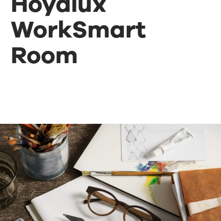
Hoyalux
WorkSmart
Room