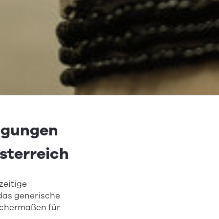
ingungen
Österreich
zeitige
das generische
ichermaßen für