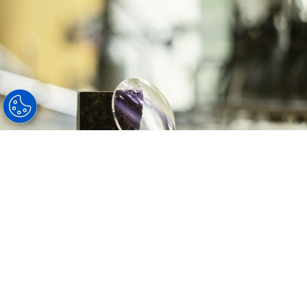
SYNC III-brilleglas giver
dig, optikeren:
Dokumenteret tilfredshedsrate på 94,7 %