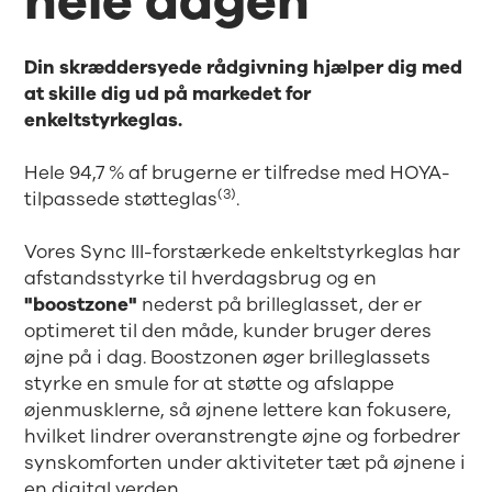
hele dagen
Din skræddersyede rådgivning hjælper dig med
at skille dig ud på markedet for
enkeltstyrkeglas.
Hele 94,7 % af brugerne er tilfredse med HOYA-
(3)
tilpassede støtteglas
.
Vores Sync III-forstærkede enkeltstyrkeglas har
afstandsstyrke til hverdagsbrug og en
"boostzone"
nederst på brilleglasset, der er
optimeret til den måde, kunder bruger deres
øjne på i dag. Boostzonen øger brilleglassets
styrke en smule for at støtte og afslappe
øjenmusklerne, så øjnene lettere kan fokusere,
hvilket lindrer overanstrengte øjne og forbedrer
synskomforten under aktiviteter tæt på øjnene i
en digital verden.