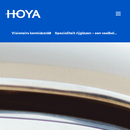
Visionairs kennisbank
Specialiteit rijglazen – een veelbelovende toekomst?