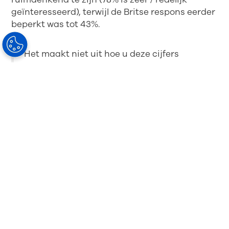
geïnteresseerd), terwijl de Britse respons eerder
beperkt was tot 43%.
Het maakt niet uit hoe u deze cijfers
verdeelt, de kans op incrementele
business lijkt overtuigend.
De toekomst
van speciale rijglazen is veelbelovend.
Neem contact
op voor meer
informatie