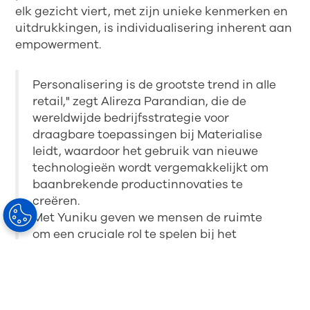
elk gezicht viert, met zijn unieke kenmerken en
uitdrukkingen, is individualisering inherent aan
empowerment.
Personalisering is de grootste trend in alle
retail," zegt Alireza Parandian, die de
wereldwijde bedrijfsstrategie voor
draagbare toepassingen bij Materialise
leidt, waardoor het gebruik van nieuwe
technologieën wordt vergemakkelijkt om
baanbrekende productinnovaties te
creëren.
Met Yuniku geven we mensen de ruimte
om een cruciale rol te spelen bij het
personaliseren van hun eigen bril"", voegt
Parandian toe. Van de stijl van de
monturen, pasvorm, kleur en afwerking tot
de beste manier om aan hun levensstijl te