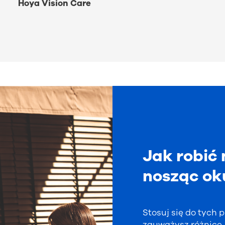
Hoya Vision Care
Jak robić 
nosząc ok
Stosuj się do tych
zauważysz różnicę.