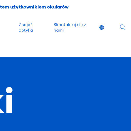
stem użytkownikiem okularów
Znajdź
Skontaktuj się z
Location
optyka
nami
i