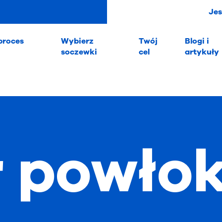
Je
proces
Wybierz
Twój
Blogi i
soczewki
cel
artykuły
 powłok