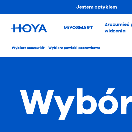
Jestem optykiem
Zrozumieć 
MiYOSMART
widzenia
Wybierz soczewki
Wybierz powłoki soczewkowe
Wybór