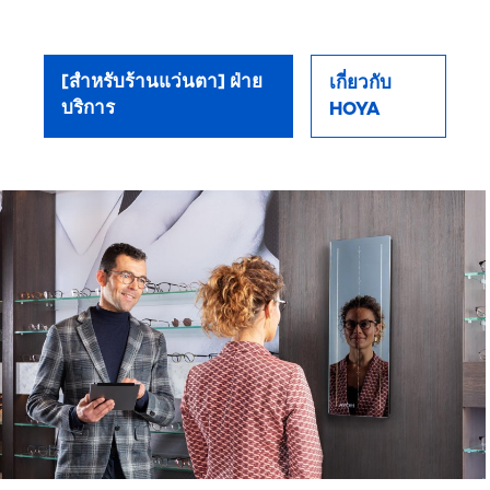
[สำหรับร้านแว่นตา] ฝ่าย
เกี่ยวกับ
บริการ
HOYA