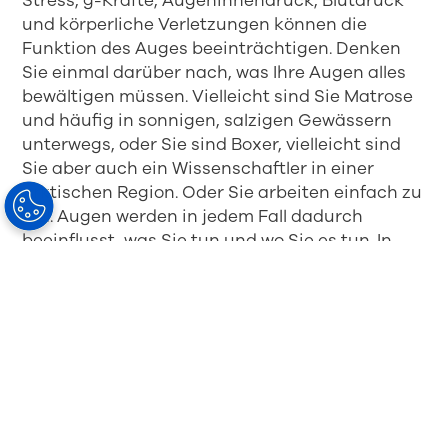
Stress, g-Kräfte, Augeninnendruck, Blutdruck
und körperliche Verletzungen können die
Funktion des Auges beeinträchtigen. Denken
Sie einmal darüber nach, was Ihre Augen alles
bewältigen müssen. Vielleicht sind Sie Matrose
und häufig in sonnigen, salzigen Gewässern
unterwegs, oder Sie sind Boxer, vielleicht sind
Sie aber auch ein Wissenschaftler in einer
arktischen Region. Oder Sie arbeiten einfach zu
viel. Augen werden in jedem Fall dadurch
beeinflusst, was Sie tun und wo Sie es tun. In
vielen Fällen kann eine Abweichung vom
perfekten Sehvermögen durch eine Brille
korrigiert werden. Ihr Optiker kann Sie darüber
informieren.
Denken Sie daran, dass ein guter Optiker ein
Experte für Augenheilkunde und Brillen ist. Er
verfügt über das Wissen und die Erfahrung. Er