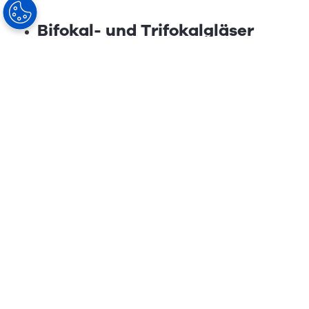
Bifokal- und Trifokalgläser
Für Betroffene mit Altersweitsichtigkeit, die
eine klare Fern- und Nahsicht benötigen.
Die nächste Entscheidung, die Sie treffen
müssen, ist die Glasbeschichtung und Farbe.
Moderne Brillenglasbeschichtungen bieten
zahlreiche Vorteile:
Antireflex-Beschichtungen verbessern die
Qualität Ihres Sehvermögens.
Die Kratzfestigkeit sorgt für eine längere
Lebensdauer Ihrer Gläser.
Dank der Beschichtung werden Reinigung
und Pflege Ihrer Brillengläser vereinfacht.
Sie profitieren außerdem von einem